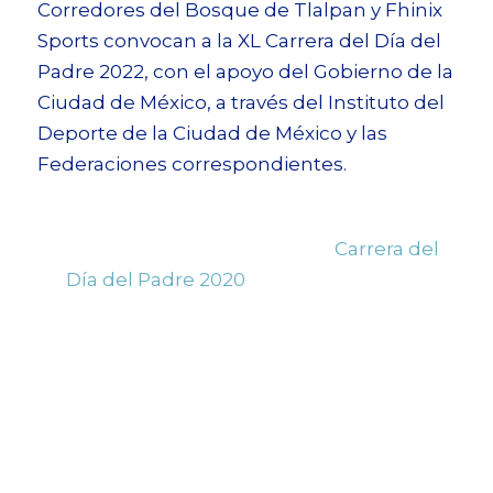
Corredores del Bosque de Tlalpan y Fhinix
Sports convocan a la XL Carrera del Día del
Padre 2022, con el apoyo del Gobierno de la
Ciudad de México, a través del Instituto del
Deporte de la Ciudad de México y las
Federaciones correspondientes.
A los corredores Inscritos a la
Carrera del
Día del Padre 2020
se les respetará su
inscripción para la Edición 2022, sin
embargo será OBLIGATORIO que se
registren nuevamente a la carrera con el
código de registro que se les hará llegar vía
mail al correo con el cual se registraron
para la Edición 2020.