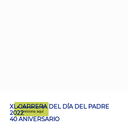
XL CARRERA DEL DÍA DEL PADRE
➤ Para ver en RA
- presiona aquí
2022
40 ANIVERSARIO